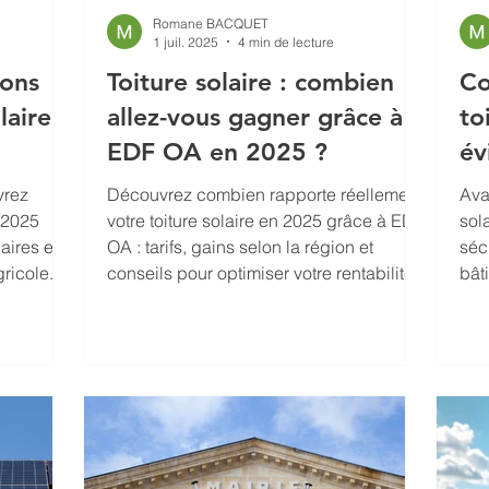
Romane BACQUET
1 juil. 2025
4 min de lecture
ions
Toiture solaire : combien
Co
laire
allez-vous gagner grâce à
to
EDF OA en 2025 ?
év
vrez
Découvrez combien rapporte réellement
Ava
 2025
votre toiture solaire en 2025 grâce à EDF
sol
aires et
OA : tarifs, gains selon la région et
séc
gricole.
conseils pour optimiser votre rentabilité.
bât