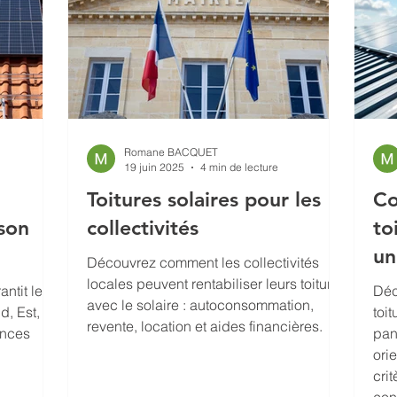
Romane BACQUET
19 juin 2025
4 min de lecture
Toitures solaires pour les
Co
 son
collectivités
to
un
Découvrez comment les collectivités
locales peuvent rentabiliser leurs toitures
antit le
Déc
avec le solaire : autoconsommation,
d, Est,
toit
revente, location et aides financières.
ances
pan
ori
cri