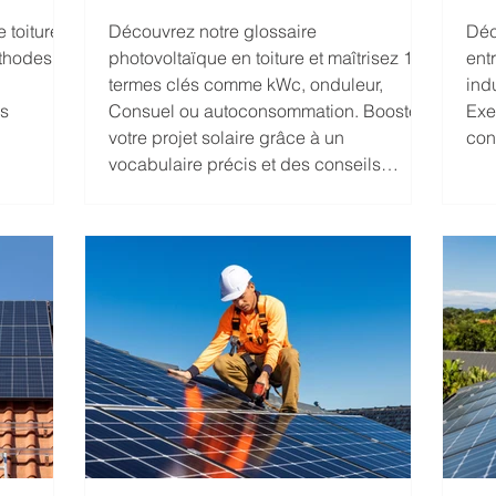
in
 toiture
Découvrez notre glossaire
Déc
thodes,
photovoltaïque en toiture et maîtrisez 10
ent
termes clés comme kWc, onduleur,
ind
os
Consuel ou autoconsommation. Boostez
Exe
votre projet solaire grâce à un
con
vocabulaire précis et des conseils
pratiques.