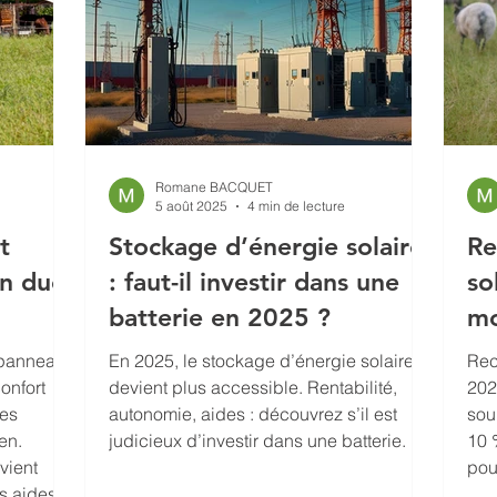
Romane BACQUET
5 août 2025
4 min de lecture
t
Stockage d’énergie solaire
Re
un duo
: faut-il investir dans une
so
batterie en 2025 ?
mo
t panneaux
En 2025, le stockage d’énergie solaire
Rec
onfort
devient plus accessible. Rentabilité,
202
res
autonomie, aides : découvrez s’il est
sou
en.
judicieux d’investir dans une batterie.
10 
vient
pou
s aides