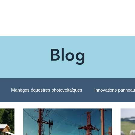
Notre entreprise
Nos services
Blog
Blog
Manèges équestres photovoltaïques
Innovations panneau
mbrières photovoltaïques
Actualité du photovoltaïque