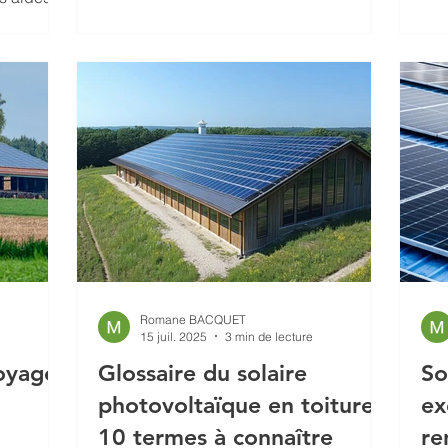
aximiser
Romane BACQUET
15 juil. 2025
3 min de lecture
oyage
Glossaire du solaire
So
photovoltaïque en toiture :
ex
10 termes à connaître
re