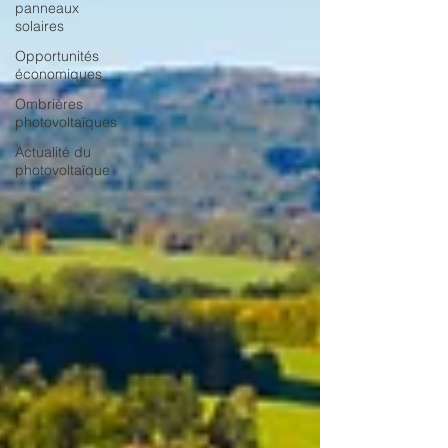
panneaux
solaires
Opportunités
économiques
Ombrières
photovoltaïques
Actualité du
photovoltaïque