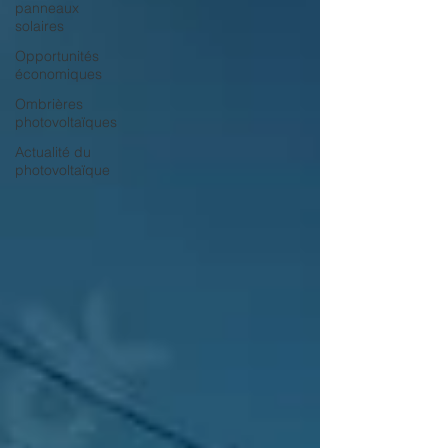
panneaux
solaires
Opportunités
économiques
Ombrières
photovoltaïques
Actualité du
photovoltaïque