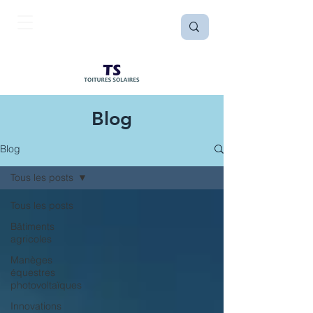
Blog
Blog
Tous les posts
Tous les posts
Bâtiments
agricoles
Manèges
équestres
photovoltaïques
Innovations