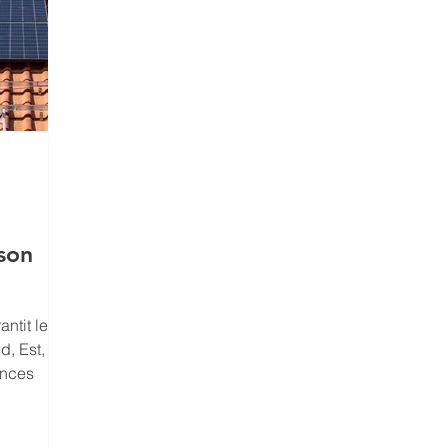
 son
antit le
d, Est,
ances