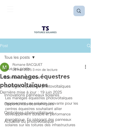
Post
Tous les posts
Romane BACQUET
Tous les posts
26 mai 2025
3 min de lecture
Les manèges équestres
Bâtiments agricoles
photovoltaïques
Manèges équestres photovoltaïques
Dernière mise à jour :
19 juin 2025
Innovations panneaux solaires
Les manèges équestres photovoltaïques 
représentent une solution innovante pour les 
Opportunités économiques
centres équestres souhaitant allier 
Ombrières photovoltaïques
développement durable et performance 
énergétique. En intégrant des panneaux 
Actualité du photovoltaïque
solaires sur les toitures des infrastructures 